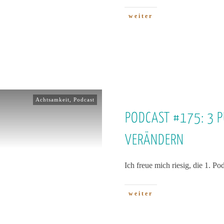
weiter
Achtsamkeit
,
Podcast
PODCAST #175: 3 P
VERÄNDERN
Ich freue mich riesig, die 1. P
weiter