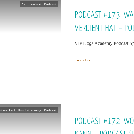
Achtsamkeit
,
Podcast
PODCAST #173: WA
VERDIENT HAT – PO
VIP Dogs Academy Podcast Spe
weiter
htsamkeit
,
Hundetraining
,
Podcast
PODCAST #172: WOB