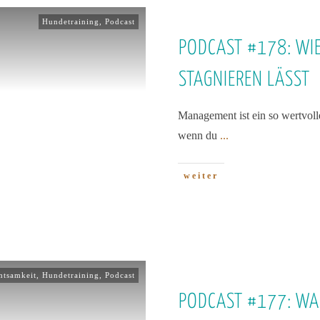
Hundetraining
,
Podcast
PODCAST #178: WI
STAGNIEREN LÄSST
Management ist ein so wertvolle
wenn du
...
weiter
htsamkeit
,
Hundetraining
,
Podcast
PODCAST #177: WAR