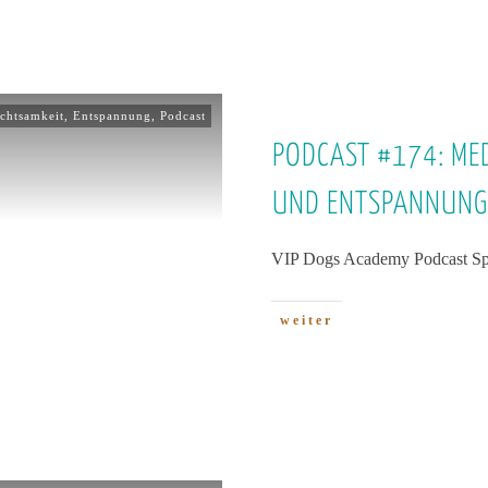
chtsamkeit
,
Entspannung
,
Podcast
PODCAST #174: MED
UND ENTSPANNUNG
VIP Dogs Academy Podcast Spe
weiter