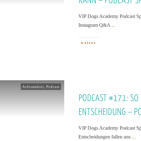
KANN – PODCAST S
VIP Dogs Academy Podcast Spe
Instagram Q&A
...
weiter
Achtsamkeit
,
Podcast
PODCAST #171: SO T
ENTSCHEIDUNG – P
VIP Dogs Academy Podcast Spec
Entscheidungen fallen uns
...