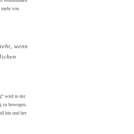
der emotionalen
t mehr von
steht, wenn
lichen
g“ wird in der
ng zu bewegen.
ll hin und her