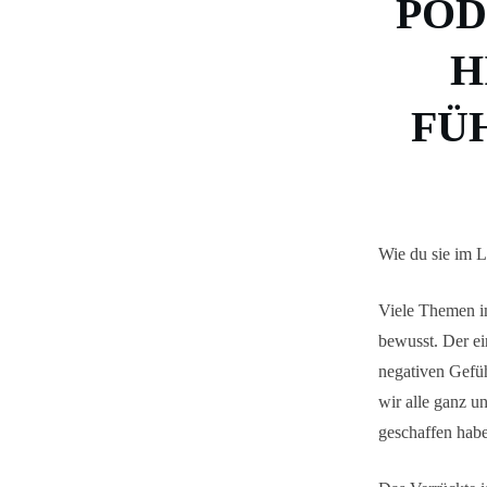
POD
H
FÜ
Wie du sie im L
Viele Themen im
bewusst. Der ei
negativen Gefüh
wir alle ganz u
geschaffen hab