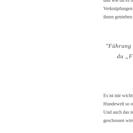
und wie du es f
Verknüpfungen d
ihnen getrieben
"
Führung i
du „F
Es ist mir wich
Hundewelt so o
Und auch das is
geschossen wirs