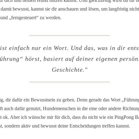
ür dich und deinen Hund nutzen kannst. Und gleichzeitig wirst du dir 
amit bewusst, kannst sie dir anschauen und lösen, um langfristig nich
 und „ferngesteuert“ zu werden.
st einfach nur ein Wort. Und das, was in dir ent
ührung“ hörst, basiert auf deiner eigenen persön
Geschichte
."
tig, dir dafür ein Bewusstsein zu geben. Denn gerade das Wort „Führun
ft auch dafür genutzt, Hundemenschen in die eine oder andere Richtu
t ok. Aber ich wünsche mir für dich, dass du nicht wie ein PingPong Ba
t, sondern aktiv und bewusst deine Entscheidungen treffen kannst.