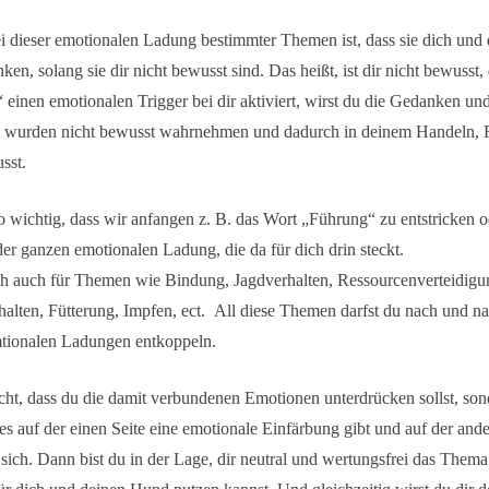
i dieser emotionalen Ladung bestimmter Themen ist, dass sie dich und
en, solang sie dir nicht bewusst sind. Das heißt, ist dir nicht bewusst, 
einen emotionalen Trigger bei dir aktiviert, wirst du die Gedanken un
t wurden nicht bewusst wahrnehmen und dadurch in deinem Handeln, 
sst.
so wichtig, dass wir anfangen z. B. das Wort „Führung“ zu entstricken 
r ganzen emotionalen Ladung, die da für dich drin steckt.
ich auch für Themen wie Bindung, Jagdverhalten, Ressourcenverteidigu
alten, Fütterung, Impfen, ect. All diese Themen darfst du nach und na
tionalen Ladungen entkoppeln.
cht, dass du die damit verbundenen Emotionen unterdrücken sollst, son
 es auf der einen Seite eine emotionale Einfärbung gibt und auf der ande
 sich. Dann bist du in der Lage, dir neutral und wertungsfrei das The