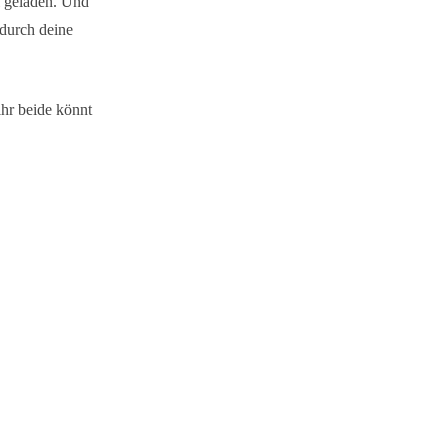
l geladen. Und
 durch deine
ihr beide könnt