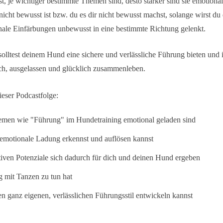
st, je wichtiger bestimmte Themen sind, desto stärker sind sie emotiona
 nicht bewusst ist bzw. du es dir nicht bewusst machst, solange wirst du
nale Einfärbungen unbewusst in eine bestimmte Richtung gelenkt.
olltest deinem Hund eine sichere und verlässliche Führung bieten und 
ch, ausgelassen und glücklich zusammenleben.
dieser Podcastfolge:
men wie "Führung" im Hundetraining emotional geladen sind
 emotionale Ladung erkennst und auflösen kannst
iven Potenziale sich dadurch für dich und deinen Hund ergeben
 mit Tanzen zu tun hat
n ganz eigenen, verlässlichen Führungsstil entwickeln kannst