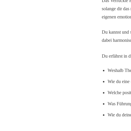
Das Verrückte i
solange dir das
eigenen emotio
Du kannst und s
dabei harmonis
Du erfährst in 
Weshalb The
Wie du eine
Welche posit
Was Führung
Wie du deine