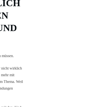
LICH
EN
UND
u müssen.
 nicht wirklich
e mehr mit
dem Thema. Weil
bindungen