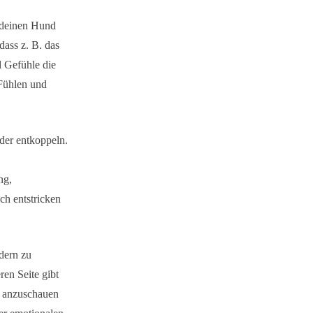
 deinen Hund
dass z. B. das
d Gefühle die
Fühlen und
oder entkoppeln.
ng,
ch entstricken
dern zu
ren Seite gibt
ma anzuschauen