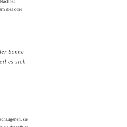
r Nachbar
rn dies oder
 der Sonne
il es sich
achzugehen, sie