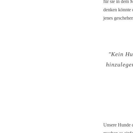
für sie in dem 
denken könnte o
jenes geschehen 
"
Kein Hun
hinzulege
Unsere Hunde de