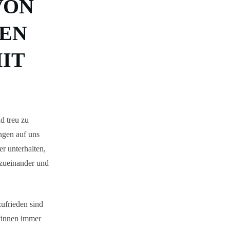
VON
NEN
IT
d treu zu
ngen auf uns
r unterhalten,
 zueinander und
zufrieden sind
ntinnen immer