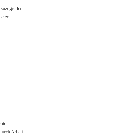
 zuzugreifen,
ieter
chten.
durch Arbeit