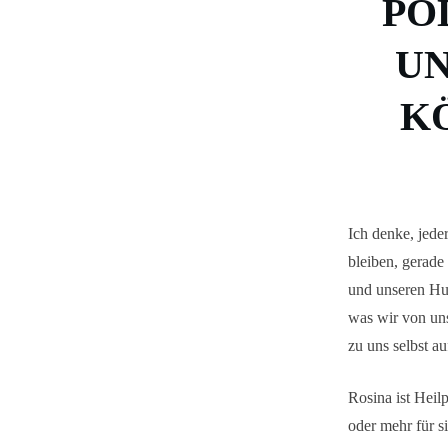
PO
UN
K
Ich denke, jede
bleiben, gerad
und unseren Hun
was wir von un
zu uns selbst a
Rosina ist Heil
oder mehr für s