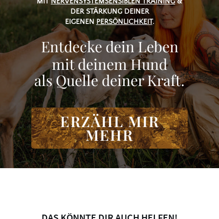
MIT
NERVENSYSTEMSENSIBLEN TRAINING
&
DER
STÄRKUNG DEINER
EIGENEN
PERSÖNLICHKEIT
.
Entdecke dein Leben
mit deinem Hund
als Quelle deiner Kraft.
ERZÄHL MIR
MEHR
DAS KÖNNTE DIR AUCH HELFEN!