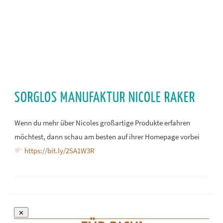
Sie sehen gerade einen Platzhalterinhalt von
YouTube
.
Um auf den eigentlichen Inhalt zuzugreifen, klicken Sie
auf die Schaltfläche unten. Bitte beachten Sie, dass dabei
SORGLOS MANUFAKTUR NICOLE RAKER
Daten an Drittanbieter weitergegeben werden.
Wenn du mehr über Nicoles großartige Produkte erfahren
Mehr Informationen
möchtest, dann schau am besten auf ihrer Homepage vorbei
Inhalt entsperren
https://bit.ly/2SA1W3R
Erforderlichen Service akzeptieren und Inhalte
entsperren