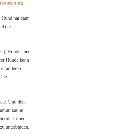
ndetraining
in Hund hat dann
el die
st), Hunde aber
erer Hunde kann
 er anderen
eine
 etc. Und dein
ommunikation
berblick über
 zu unterbinden.