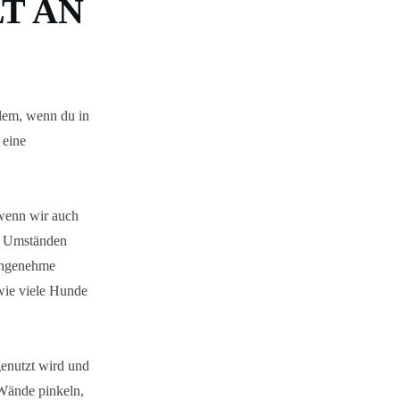
T AN
llem, wenn du in
 eine
 wenn wir auch
er Umständen
nangenehme
 wie viele Hunde
genutzt wird und
 Wände pinkeln,