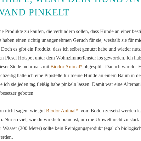
AND PINKELT
che Produkte zu kaufen, die verhindern sollen, dass Hunde an einer best
e haben einen richtig unangenehmen Geruch für sie, weshalb sie für mi
och es gibt ein Produkt, dass ich selbst genutzt habe und wieder nut
en Piesel Hotspot unter dem Wohnzimmerfenster los geworden. Ich hab
eser Stelle mehrmals mit
Biodor Animal*
abgespült. Danach war der H
eichzeitig hatte ich eine Pipistelle für meine Hunde an einem Baum in d
e ich sie jeden tag fleißig habe pinkeln lassen. Damit war eine Alternati
rbesetzer geboten.
nn nicht sagen, wie gut
Biodor Animal*
vom Boden zersetzt werden k
m. Nur so viel, wie du wirklich brauchst, um die Umwelt nicht zu stark 
u Wasser (200 Meter) sollte kein Reinigungsprodukt (egal ob biologisc
werden.