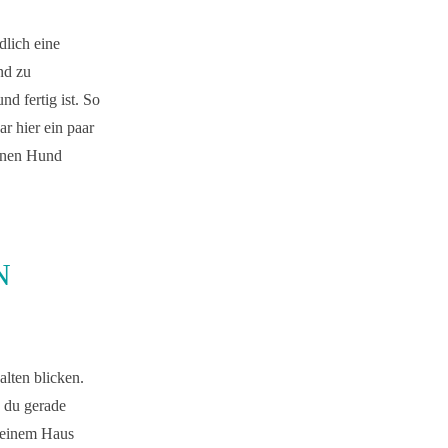
dlich eine
nd zu
d fertig ist. So
r hier ein paar
einen Hund
N
alten blicken.
n du gerade
 deinem Haus