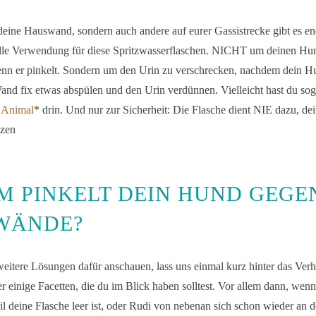
r deine Hauswand, sondern auch andere auf eurer Gassistrecke gibt es en
olle Verwendung für diese Spritzwasserflaschen. NICHT um deinen Hu
nn er pinkelt. Sondern um den Urin zu verschrecken, nachdem dein Hun
and fix etwas abspülen und den Urin verdünnen. Vielleicht hast du soga
 Animal
* drin. Und nur zur Sicherheit: Die Flasche dient NIE dazu, d
tzen
 PINKELT DEIN HUND GEGE
WÄNDE?
eitere Lösungen dafür anschauen, lass uns einmal kurz hinter das Verh
er einige Facetten, die du im Blick haben solltest. Vor allem dann, wen
eil deine Flasche leer ist, oder Rudi von nebenan sich schon wieder an