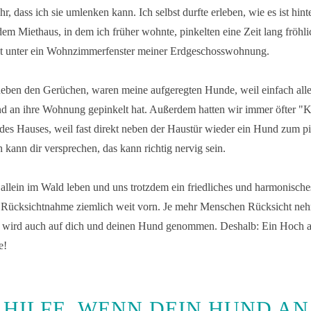
r, dass ich sie umlenken kann. Ich selbst durfte erleben, wie es ist hin
em Miethaus, in dem ich früher wohnte, pinkelten eine Zeit lang fröhl
ekt unter ein Wohnzimmerfenster meiner Erdgeschosswohnung.
neben den Gerüchen, waren meine aufgeregten Hunde, weil einfach all
d an ihre Wohnung gepinkelt hat. Außerdem hatten wir immer öfter "K
des Hauses, weil fast direkt neben der Haustür wieder ein Hund zum pi
 kann dir versprechen, das kann richtig nervig sein.
allein im Wald leben und uns trotzdem ein friedliches und harmonisch
 Rücksichtnahme ziemlich weit vorn. Je mehr Menschen Rücksicht neh
 wird auch auf dich und deinen Hund genommen. Deshalb: Ein Hoch a
e!
 HILFE, WENN DEIN HUND AN