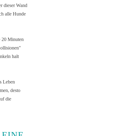
ter dieser Wand
ich alle Hunde
e 20 Minuten
ollisionen"
nkeln halt
es Leben
men, desto
uf die
 EINE