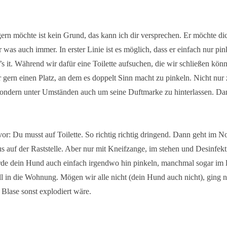
gern möchte ist kein Grund, das kann ich dir versprechen. Er möchte di
 was auch immer. In erster Linie ist es möglich, dass er einfach nur pi
’s it. Während wir dafür eine Toilette aufsuchen, die wir schließen könn
 gern einen Platz, an dem es doppelt Sinn macht zu pinkeln. Nicht nur 
sondern unter Umständen auch um seine Duftmarke zu hinterlassen. Dam
 vor: Du musst auf Toilette. So richtig richtig dringend. Dann geht im N
us auf der Raststelle. Aber nur mit Kneifzange, im stehen und Desinfekti
rde dein Hund auch einfach irgendwo hin pinkeln, manchmal sogar im 
l in die Wohnung. Mögen wir alle nicht (dein Hund auch nicht), ging n
 Blase sonst explodiert wäre.