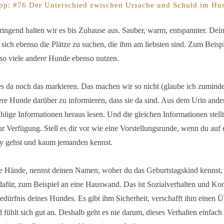
pp: #76 Der Unterschied zwischen Ursache und Schuld im Hu
dringend halten wir es bis Zuhause aus. Sauber, warm, entspannter. De
 sich ebenso die Plätze zu suchen, die ihm am liebsten sind. Zum Beispi
so viele andere Hunde ebenso nutzen.
s da noch das markieren. Das machen wir so nicht (glaube ich zuminde
re Hunde darüber zu informieren, dass sie da sind. Aus dem Urin and
lige Informationen heraus lesen. Und die gleichen Informationen stellt
 Verfügung. Stell es dir vor wie eine Vorstellungsrunde, wenn du auf 
ty gehst und kaum jemanden kennst.
ie Hände, nennst deinen Namen, woher du das Geburtstagskind kennst,
dafür, zum Beispiel an eine Hauswand. Das ist Sozialverhalten und K
dürfnis deines Hundes. Es gibt ihm Sicherheit, verschafft ihm einen Ü
d fühlt sich gut an. Deshalb geht es nie darum, dieses Verhalten einfach