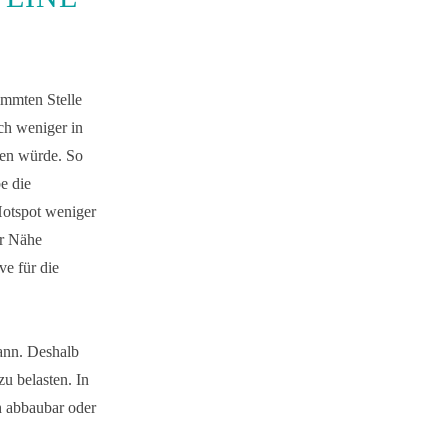
immten Stelle
ch weniger in
zen würde. So
e die
otspot weniger
er Nähe
ve für die
ann. Deshalb
zu belasten. In
h abbaubar oder