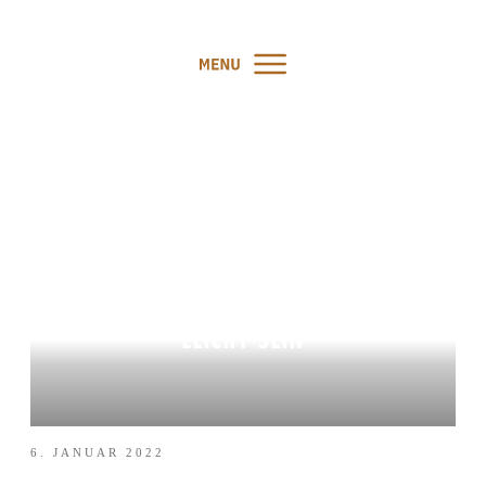
PODCAST #145:
HUNDETRAINING DARF
LEICHT SEIN
6. JANUAR 2022