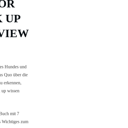
VOR
 UP
RVIEW
eres Hundes und
us Quo über die
zu erkennen,
k up wissen
"Buch mit 7
es Wichtiges zum