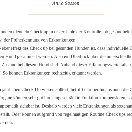
Anne Sasson
nden dient ein Check up in erster Linie der Kontrolle, ob gesundheitlic
w. der Früherkennung von Erkrankungen.
Nebeneffekt des Check up bei gesunden Hunden ist, dass individuelle 
gen Hund gesammelt werden. Also ein Überblick über die unterschiedli
m Zustand bei diesem Hund sind. Anhand dieser Erfahrungswerte falle
uf. So können Erkrankungen rechtzeitig erkannt werden.
jährlichen Check Up wissen solltest, betrifft darüber hinaus auch die 
Organe können sehr gut ihre eingeschränkte Funktion kompensieren, s
tomatik sichtbar ist. Deshalb werden viele Erkrankungen als sogenan
stellt. Oder können aufgrund von regelmäßigen Routine-Check ups rech
werden.