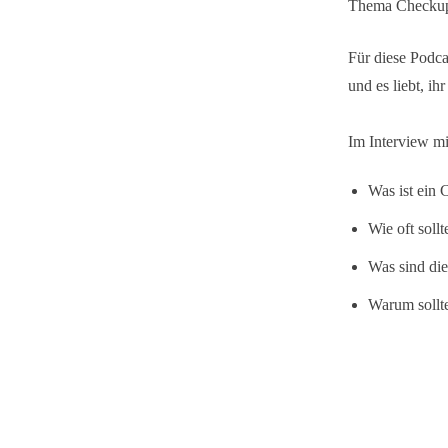
Thema Checkup
Für diese Podca
und es liebt, i
Im Interview mi
Was ist ein 
Wie oft soll
Was sind di
Warum sollt