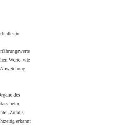
h alles in
Erfahrungswerte
chen Werte, wie
n Abweichung
Organe des
odass beim
nte „Zufalls-
tzeitig erkannt