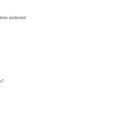
stens auskennt
n?