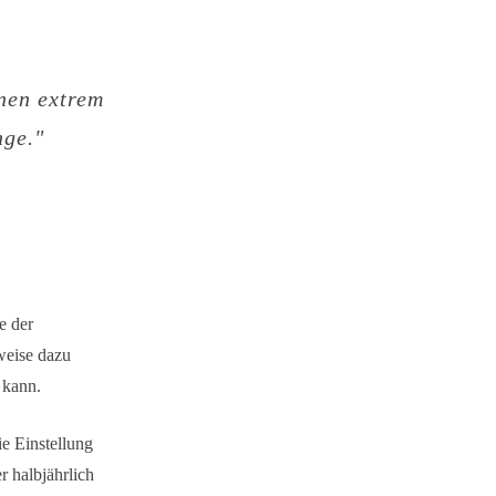
nen extrem
nge."
e der
weise dazu
 kann.
ie Einstellung
r halbjährlich