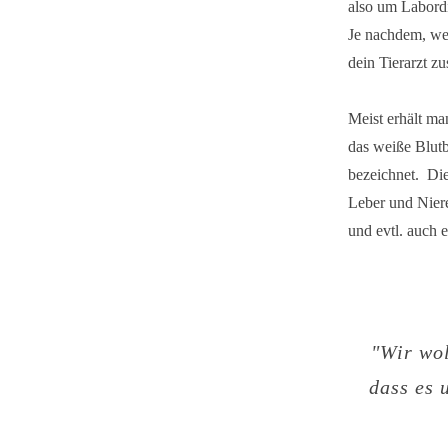
also um Labordi
Je nachdem, wel
dein Tierarzt z
Meist erhält ma
das weiße Blutb
bezeichnet. Di
Leber und Niere
und evtl. auch 
"Wir wol
dass es 