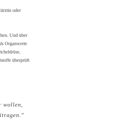
ärztin oder
rchen. Und über
als Organwerte
icheldrüse,
stoffe überprüft
r wollen,
itragen."