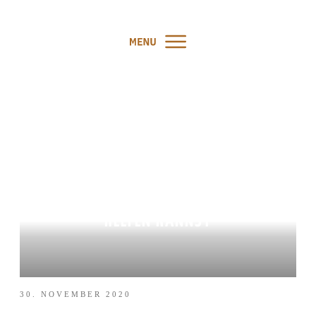
WIE DU DEINEM HUND IN
SCHRECKSITUATIONEN
HELFEN KANNST
30. NOVEMBER 2020