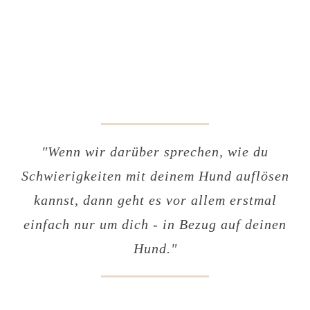
Sie sehen gerade einen Platzhalterinhalt von
YouTube
. Um
auf den eigentlichen Inhalt zuzugreifen, klicken Sie auf die
Schaltfläche unten. Bitte beachten Sie, dass dabei Daten an
Drittanbieter weitergegeben werden.
"Wenn wir darüber sprechen, wie du
Mehr Informationen
Schwierigkeiten mit deinem Hund auflösen
Inhalt entsperren
kannst, dann geht es vor allem erstmal
Erforderlichen Service akzeptieren und Inhalte entsperren
einfach nur um dich - in Bezug auf deinen
Hund."