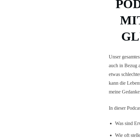
POD
MI
GL
Unser gesamtes 
auch in Bezug a
etwas schlechte
kann die Lebens
meine Gedanken
In dieser Podcas
Was sind Er
Wie oft stel