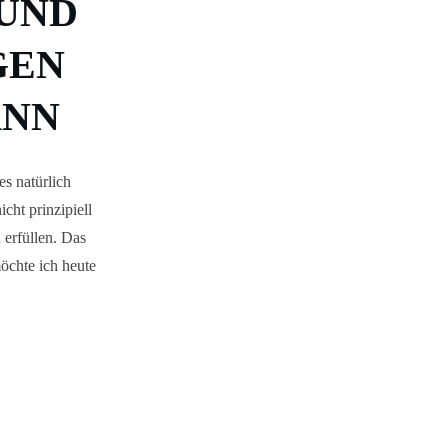
HUND
GEN
ANN
s natürlich
ht prinzipiell
 erfüllen. Das
öchte ich heute