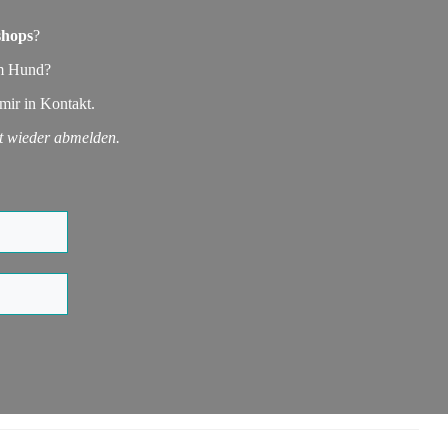
shops
?
em Hund?
mir in Kontakt.
it wieder abmelden.