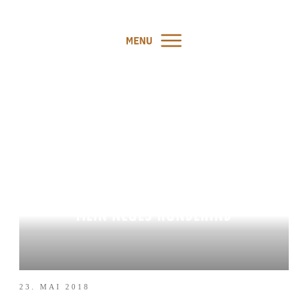
TIERSCHUTZ IN SPANIEN –
GALGOS, EMOTIONEN UND
MEIN NEUES HUNDEKIND
23. MAI 2018