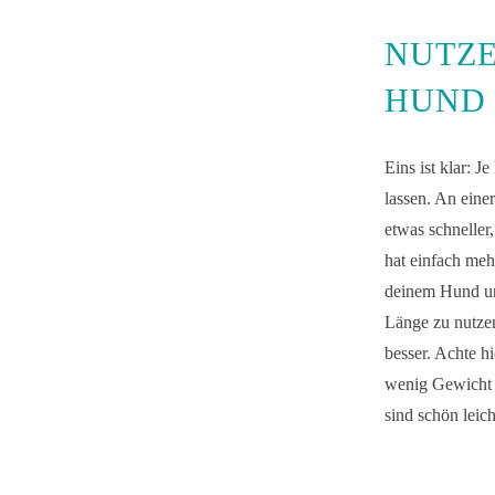
NUTZE
HUND
Eins ist klar: J
lassen. An eine
etwas schneller
hat einfach meh
deinem Hund und
Länge zu nutzen
besser. Achte hi
wenig Gewicht w
sind schön leic