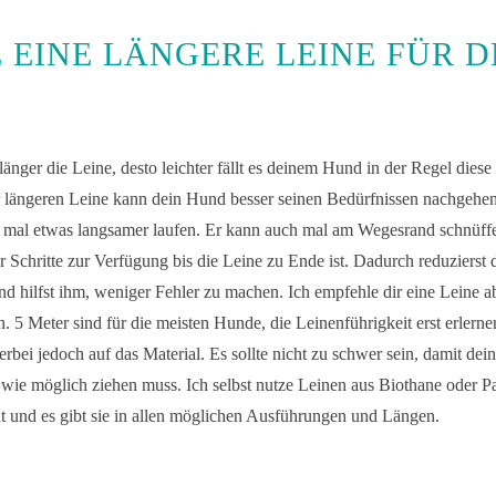
 EINE LÄNGERE LEINE FÜR D
e länger die Leine, desto leichter fällt es deinem Hund in der Regel diese
r längeren Leine kann dein Hund besser seinen Bedürfnissen nachgehe
, mal etwas langsamer laufen. Er kann auch mal am Wegesrand schnüff
r Schritte zur Verfügung bis die Leine zu Ende ist. Dadurch reduzierst 
 hilfst ihm, weniger Fehler zu machen. Ich empfehle dir eine Leine a
. 5 Meter sind für die meisten Hunde, die Leinenführigkeit erst erlern
erbei jedoch auf das Material. Es sollte nicht zu schwer sein, damit de
ie möglich ziehen muss. Ich selbst nutze Leinen aus Biothane oder Pa
ht und es gibt sie in allen möglichen Ausführungen und Längen.