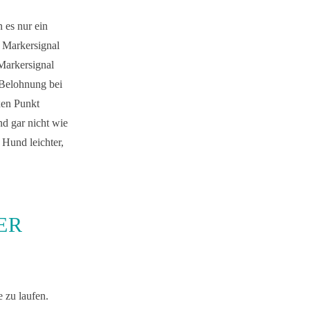
 es nur ein
n Markersignal
Markersignal
 Belohnung bei
xen Punkt
nd gar nicht wie
Hund leichter,
ER
e zu laufen.