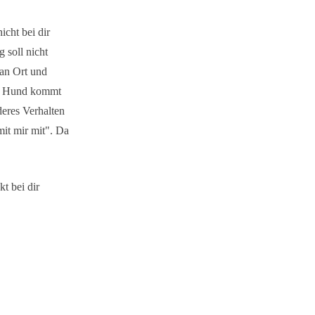
icht bei dir
 soll nicht
 an Ort und
ein Hund kommt
deres Verhalten
it mir mit". Da
t bei dir