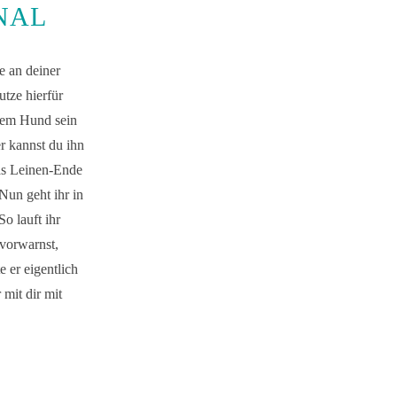
NAL
e an deiner
utze hierfür
inem Hund sein
r kannst du ihn
das Leinen-Ende
Nun geht ihr in
o lauft ihr
vorwarnst,
 er eigentlich
 mit dir mit