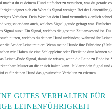
l machst du es deinem Hund einfacher zu verstehen, was du gerade vo
ührigkeit eignet sich ein Wort als Signal weniger. Bei der Leinenführigk
ezeigtes Verhalten. Dein Wort hat dein Hund vermutlich ziemlich schnel
 vergisst er dann auch, welches Signal gerade gefragt war. Einfacher
es Signal nutzt. Ein Signal, welches die gesamte Zeit anwesend ist. D
lstuch nutzen, welches du deinem Hund umbindest, während ihr Leinenf
ber die Art der Leine trainiert. Wenn meine Hunde ihre Führleine (2 Me
 neben mir. Haben sie eine Schleppleine oder Flexileine dran können sie 
das Leinen-Ende Signal, damit sie wissen, wann die Leine zu Ende ist. S
kennbare Muster an die er sich halten kann. Je klarer dein Signal und di
wird es für deinen Hund das gewünschte Verhalten zu erlernen.
NE GUTES VERHALTEN FÜR
IGE LEINENFÜHRIGKEIT