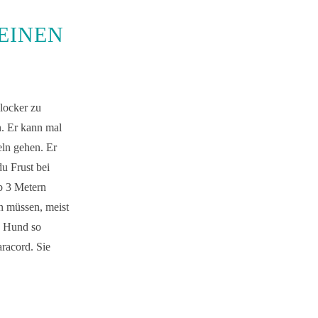
EINEN
 locker zu
n. Er kann mal
eln gehen. Er
du Frust bei
b 3 Metern
en müssen, meist
in Hund so
racord. Sie