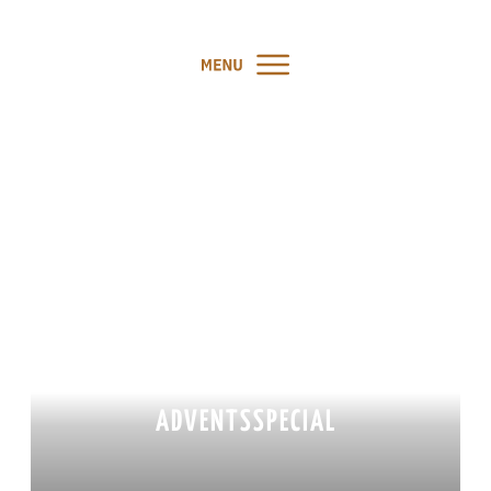
PODCAST #84: WELCHE 3
FÄHIGKEITEN DU FÜR DEINEN
TRAININGSERFOLG
BRAUCHST –
ADVENTSSPECIAL