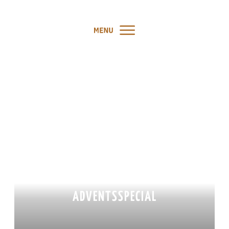
PODCAST #77: DER ERSTE
SCHRITT ZU EINEM
ENTSPANNTEN LEBEN MIT
DEINEM HUND –
ADVENTSSPECIAL