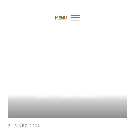
PODCAST #51: STRATEGIEN
FÜR TAGE, AN DENEN
NICHTS FUNKTIONIERT
5. MÄRZ 2020