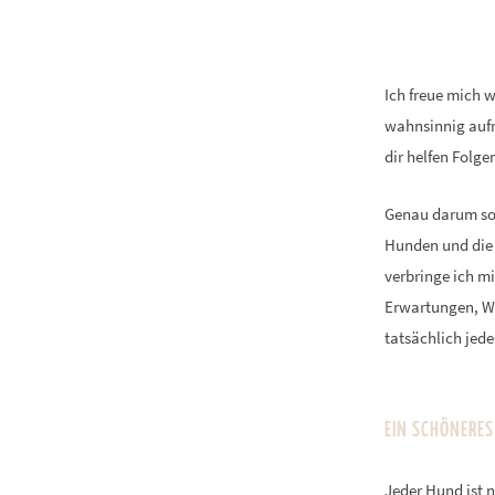
Ich freue mich w
wahnsinnig aufre
dir helfen Folge
Genau darum sol
Hunden und die 
verbringe ich mi
Erwartungen, Wü
tatsächlich jed
EIN SCHÖNERES
Jeder Hund ist n