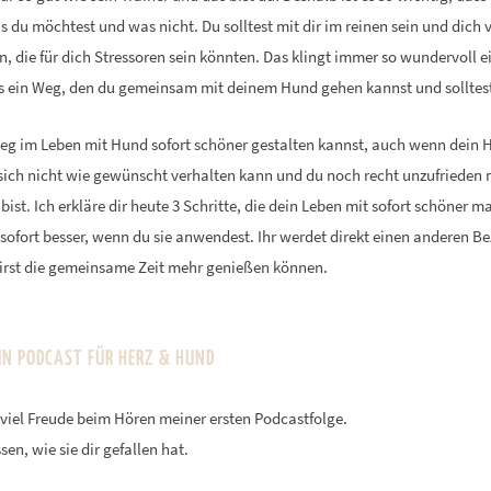
s du möchtest und was nicht. Du solltest mit dir im reinen sein und dich
n, die für dich Stressoren sein könnten. Das klingt immer so wundervoll 
 es ein Weg, den du gemeinsam mit deinem Hund gehen kannst und solltes
eg im Leben mit Hund sofort schöner gestalten kannst, auch wenn dein 
, sich nicht wie gewünscht verhalten kann und du noch recht unzufrieden
bist. Ich erkläre dir heute 3 Schritte, die dein Leben mit sofort schöner m
 sofort besser, wenn du sie anwendest. Ihr werdet direkt einen anderen B
irst die gemeinsame Zeit mehr genießen können.
IN PODCAST FÜR HERZ & HUND
 viel Freude beim Hören meiner ersten Podcastfolge.
sen, wie sie dir gefallen hat.