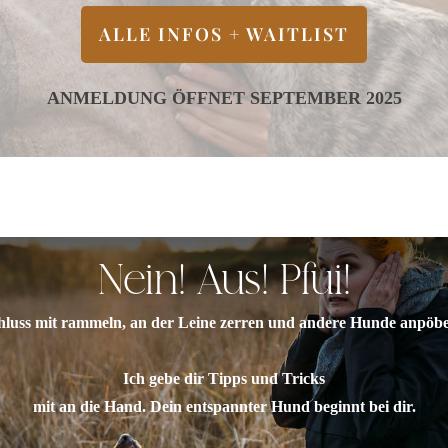
ALLE INFOS + WAITLIST
ANMELDUNG ÖFFNET SEPTEMBER 2025
Nein! Aus! Pfui!
hluss mit rammeln, an der Leine zerren und andere Hunde anpöbe
Ich gebe dir Tipps und Tricks
mit an die Hand. Dein entspannter Hund beginnt bei dir.