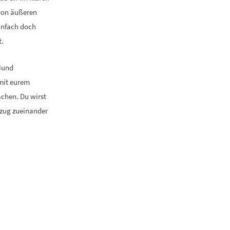
 von äußeren
einfach doch
t.
Hund
 mit eurem
achen. Du wirst
ezug zueinander