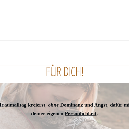
FÜR DICH!
raumalltag kreierst,
ohne
Dominanz und Angst, dafür m
deiner eigenen
Persönlichkeit
.