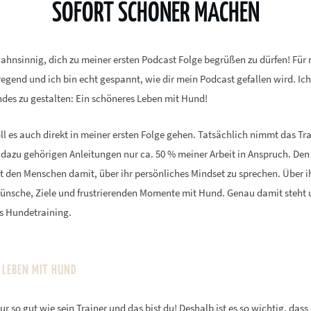
SOFORT SCHÖNER MACHEN
ahnsinnig, dich zu meiner ersten Podcast Folge begrüßen zu dürfen! Für m
gend und ich bin echt gespannt, wie dir mein Podcast gefallen wird. Ich
ndes zu gestalten: Ein schöneres Leben mit Hund!
l es auch direkt in meiner ersten Folge gehen. Tatsächlich nimmt das Tr
dazu gehörigen Anleitungen nur ca. 50 % meiner Arbeit in Anspruch. Den 
t den Menschen damit, über ihr persönliches Mindset zu sprechen. Über i
nsche, Ziele und frustrierenden Momente mit Hund. Genau damit steht u
es Hundetraining.
 LEBEN MIT HUND
ur so gut wie sein Trainer und das bist du! Deshalb ist es so wichtig, dass