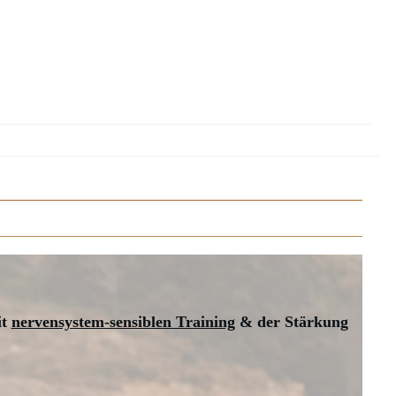
it
nervensystem-sensiblen Training
& der Stärkung