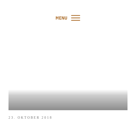
WARUM IST MEIN HUND SO
STUR?
23. OKTOBER 2018