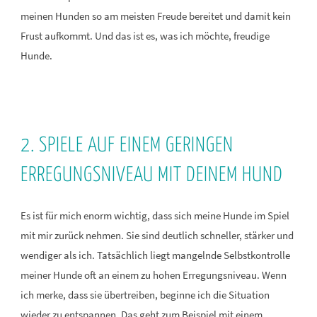
meinen Hunden so am meisten Freude bereitet und damit kein
Frust aufkommt. Und das ist es, was ich möchte, freudige
Hunde.
2. SPIELE AUF EINEM GERINGEN
ERREGUNGSNIVEAU MIT DEINEM HUND
Es ist für mich enorm wichtig, dass sich meine Hunde im Spiel
mit mir zurück nehmen. Sie sind deutlich schneller, stärker und
wendiger als ich. Tatsächlich liegt mangelnde Selbstkontrolle
meiner Hunde oft an einem zu hohen Erregungsniveau. Wenn
ich merke, dass sie übertreiben, beginne ich die Situation
wieder zu entspannen. Das geht zum Beispiel mit einem