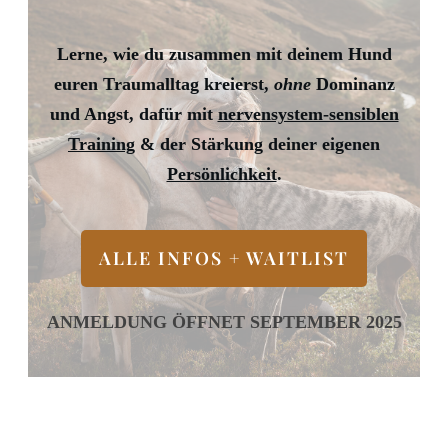
Lerne, wie du zusammen mit deinem Hund
euren Traumalltag kreierst,
ohne
Dominanz
und Angst, dafür mit
nervensystem-sensiblen
Training
& der Stärkung deiner eigenen
Persönlichkeit
.
ALLE INFOS + WAITLIST
ANMELDUNG ÖFFNET SEPTEMBER 2025