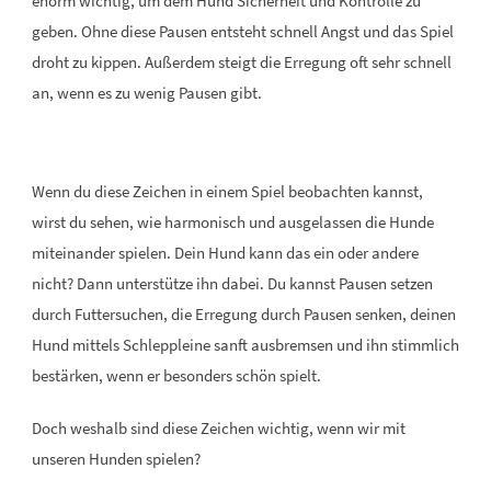
enorm wichtig, um dem Hund Sicherheit und Kontrolle zu
geben. Ohne diese Pausen entsteht schnell Angst und das Spiel
droht zu kippen. Außerdem steigt die Erregung oft sehr schnell
an, wenn es zu wenig Pausen gibt.
Wenn du diese Zeichen in einem Spiel beobachten kannst,
wirst du sehen, wie harmonisch und ausgelassen die Hunde
miteinander spielen. Dein Hund kann das ein oder andere
nicht? Dann unterstütze ihn dabei. Du kannst Pausen setzen
durch Futtersuchen, die Erregung durch Pausen senken, deinen
Hund mittels Schleppleine sanft ausbremsen und ihn stimmlich
bestärken, wenn er besonders schön spielt.
Doch weshalb sind diese Zeichen wichtig, wenn wir mit
unseren Hunden spielen?