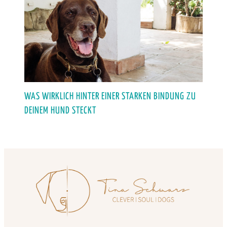
WAS WIRKLICH HINTER EINER STARKEN BINDUNG ZU
DEINEM HUND STECKT