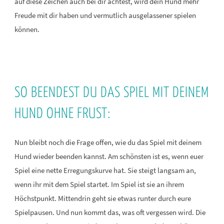
auf diese Zeichen auch bei dir achtest, wird dein Hund mehr
Freude mit dir haben und vermutlich ausgelassener spielen
können.
SO BEENDEST DU DAS SPIEL MIT DEINEM
HUND OHNE FRUST:
Nun bleibt noch die Frage offen, wie du das Spiel mit deinem
Hund wieder beenden kannst. Am schönsten ist es, wenn euer
Spiel eine nette Erregungskurve hat. Sie steigt langsam an,
wenn ihr mit dem Spiel startet. Im Spiel ist sie an ihrem
Höchstpunkt. Mittendrin geht sie etwas runter durch eure
Spielpausen. Und nun kommt das, was oft vergessen wird. Die