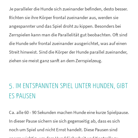
Je paralleler die Hunde sich zueinander befinden, desto besser.
Richten sie ihre Körper frontal zueinander aus, werden sie
angespannter und das Spiel droht zu kippen. Besonders bei
Zerrspielen kann man die Parallelität gut beobachten. Oft sind
die Hunde sehr frontal zueinander ausgerichtet, was auf einen
Streit hinweist. Sind die Körper der Hunde parallel zueinander,
ziehen sie meist ganz sanft an dem Zerrspielzeug.
5. IM ENTSPANNTEN SPIEL UNTER HUNDEN, GIBT
ES PAUSEN
Ca. alle 60 - 90 Sekunden machen Hunde eine kurze Spielpause.
In dieser Pause sichern sie sich gegenseitig ab, dass es sich
noch um Spiel und nicht Ernst handelt. Diese Pausen sind