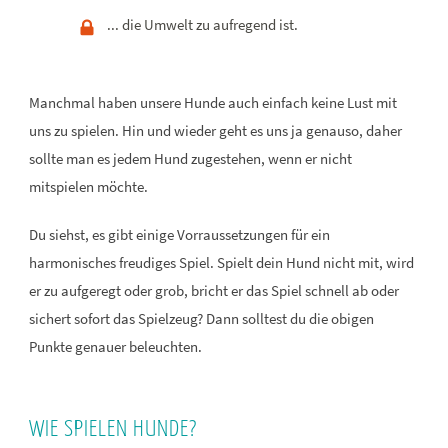
... die Umwelt zu aufregend ist.
Manchmal haben unsere Hunde auch einfach keine Lust mit
uns zu spielen. Hin und wieder geht es uns ja genauso, daher
sollte man es jedem Hund zugestehen, wenn er nicht
mitspielen möchte.
Du siehst, es gibt einige Vorraussetzungen für ein
harmonisches freudiges Spiel. Spielt dein Hund nicht mit, wird
er zu aufgeregt oder grob, bricht er das Spiel schnell ab oder
sichert sofort das Spielzeug? Dann solltest du die obigen
Punkte genauer beleuchten.
WIE SPIELEN HUNDE?