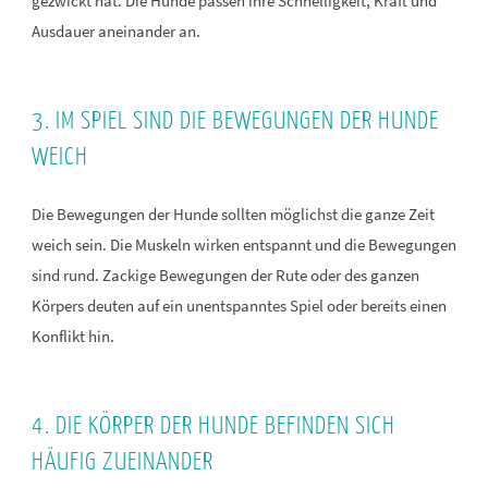
gezwickt hat. Die Hunde passen ihre Schnelligkeit, Kraft und
Ausdauer aneinander an.
3. IM SPIEL SIND DIE BEWEGUNGEN DER HUNDE
WEICH
Die Bewegungen der Hunde sollten möglichst die ganze Zeit
weich sein. Die Muskeln wirken entspannt und die Bewegungen
sind rund. Zackige Bewegungen der Rute oder des ganzen
Körpers deuten auf ein unentspanntes Spiel oder bereits einen
Konflikt hin.
4. DIE KÖRPER DER HUNDE BEFINDEN SICH
HÄUFIG ZUEINANDER