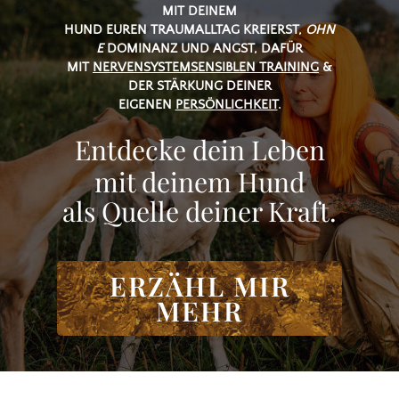
MIT DEINEM
HUND
EUREN
TRAUMALLTAG
KREIERST,
OHN
E
DOMINANZ UND ANGST, DAFÜR
MIT
NERVENSYSTEMSENSIBLEN TRAINING
&
DER
STÄRKUNG DEINER
EIGENEN
PERSÖNLICHKEIT
.
Entdecke dein Leben
mit deinem Hund
als Quelle deiner Kraft.
ERZÄHL MIR
MEHR