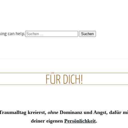
Suchen
ing can help.
nach:
FÜR DICH!
raumalltag kreierst,
ohne
Dominanz und Angst, dafür m
deiner eigenen
Persönlichkeit
.