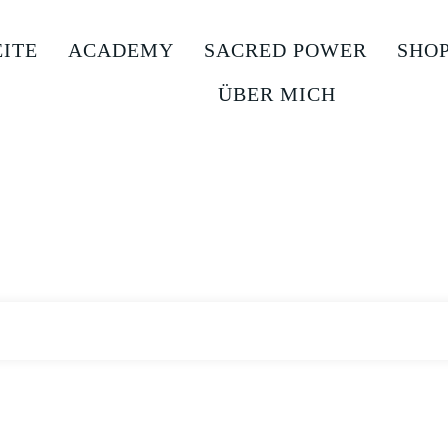
EITE
ACADEMY
SACRED POWER
SHO
ÜBER MICH
TVO Tags: A 2019
|
Home