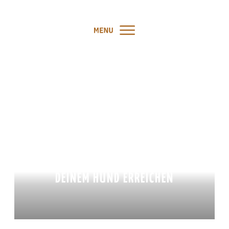
PODCAST #127:
SELBSTSABOTAGE
ÜBERWINDEN UND ZIELE MIT
DEINEM HUND ERREICHEN