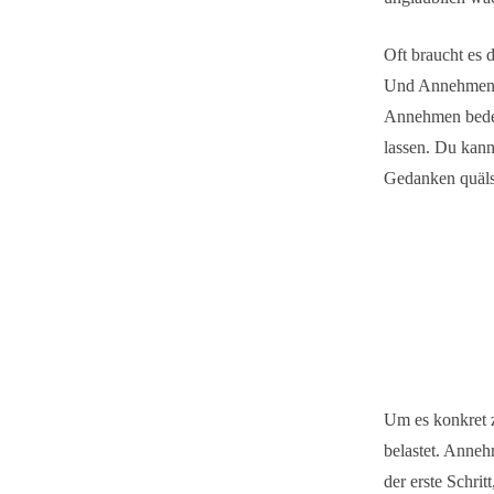
Oft braucht es 
Und Annehmen is
Annehmen bede
lassen.
Du kann
Gedanken quäls
Um es konkret 
belastet. Anneh
der erste Schri