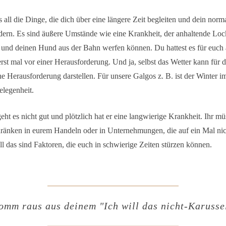
s all die Dinge, die dich über eine längere Zeit begleiten und dein nor
ern. Es sind äußere Umstände wie eine Krankheit, der anhaltende Lo
h und deinen Hund aus der Bahn werfen können. Du hattest es für euch 
erst mal vor einer Herausforderung. Und ja, selbst das Wetter kann für 
e Herausforderung darstellen. Für unsere Galgos z. B. ist der Winter i
elegenheit.
t es nicht gut und plötzlich hat er eine langwierige Krankheit. Ihr mü
chränken in eurem Handeln oder in Unternehmungen, die auf ein Mal ni
ll das sind Faktoren, die euch in schwierige Zeiten stürzen können.
omm raus aus deinem "Ich will das nicht-Karussel