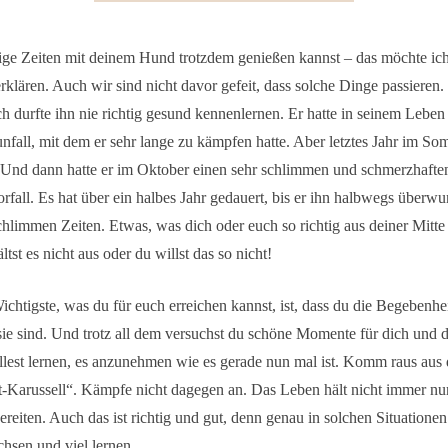
ige Zeiten mit deinem Hund trotzdem genießen kannst – das möchte ich
erklären. Auch wir sind nicht davor gefeit, dass solche Dinge passieren
ch durfte ihn nie richtig gesund kennenlernen. Er hatte in seinem Leben
fall, mit dem er sehr lange zu kämpfen hatte. Aber letztes Jahr im So
. Und dann hatte er im Oktober einen sehr schlimmen und schmerzhafte
fall. Es hat über ein halbes Jahr gedauert, bis er ihn halbwegs überwu
chlimmen Zeiten. Etwas, was dich oder euch so richtig aus deiner Mitte
ältst es nicht aus oder du willst das so nicht!
ichtigste, was du für euch erreichen kannst, ist, dass du die Begebenhe
ie sind. Und trotz all dem versuchst du schöne Momente für dich und
llest lernen, es anzunehmen wie es gerade nun mal ist. Komm raus aus
ht-Karussell“. Kämpfe nicht dagegen an. Das Leben hält nicht immer nur
ereiten. Auch das ist richtig und gut, denn genau in solchen Situatione
hsen und viel lernen.