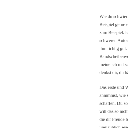
Wie du schwier
Beispiel gerne 
zum Beispiel. I
schweren Autoun
ihm richtig gut
Bandscheibenvor
meine ich mit s
denkst dir, du h
Das erste und W
annimmst, wie s
schaffen.
Du so
will das so nic
die dir Freude b
unglaublich wac