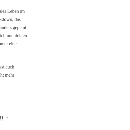
males Leben im
ckdown, das
anders geplant
dich und deinen
mmer eine
sst euch
cht mehr
l."