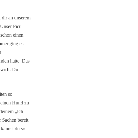
 dir an unserem
. Unser Picu
 schon einen
mmer ging es
n
nden hatte. Das
 wirft. Du
iten so
 deinen Hund zu
 deinem „Ich
 Sachen bereit,
n kannst du so