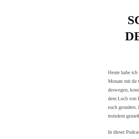
S
D
Heute habe ich 
Monate mit dir 
deswegen, konnt
dem Loch von F
euch gestalten
trotzdem genieß
In dieser Podcas