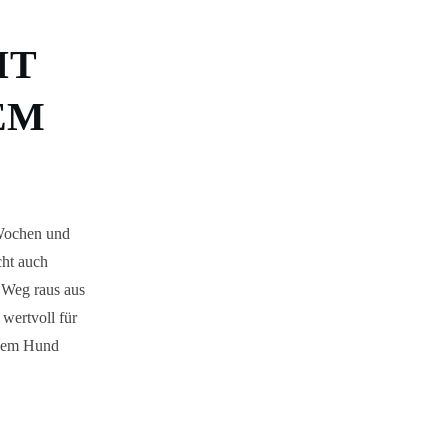
U
IT
EM
n Wochen und
cht auch
 Weg raus aus
wertvoll für
inem Hund