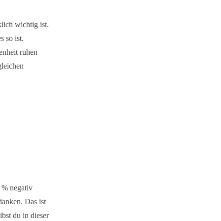
ich wichtig ist.
 so ist.
enheit ruhen
gleichen
 % negativ
danken. Das ist
bst du in dieser