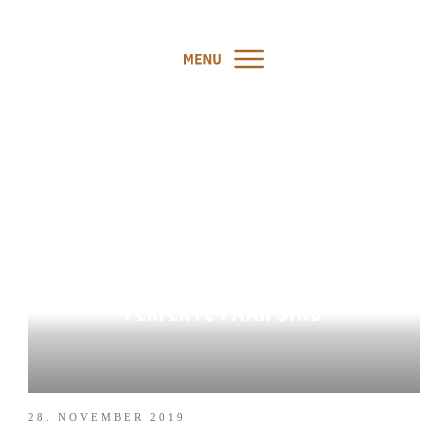
PODCAST #43: WARUM
YOGA UND HUND DAS
PERFEKTE PAAR SIND
28. NOVEMBER 2019