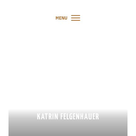
PODCAST #27: WIE DEIN
HUND DIR HILFT, DEIN
AUTHENTISCHES LEBEN ZU
FINDEN – INTERVIEW MIT
KATRIN FELGENHAUER