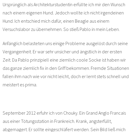
Ursprünglich als Architekturstudentin erfüllte ich mir den Wunsch
nach einem eigenen Hund. Jedoch wollte ich nicht irgendeinen
Hund. Ich entschied mich dafür, einen Beagle aus einem
Versuchslabor zu übernehmen. So stieß Pablo in mein Leben.
Anfänglich belasteten uns einige Probleme ausgelöst durch seine
Vergangenheit. Er war sehr unsicher und ängstlich in der ersten
Zeit. Da Pablo prinzipiell eine ziemlich coole Socke ist haben wir
das ganze ziemlich fix in den Griff bekommen. Fremde Situationen
fallen ihm nach wie vor nicht leicht, doch er lernt stets schnell und
meistert es prima.
September 2012 erfuhr ich von Chouky. Ein Grand Anglo Francais
aus einer Tötungsstation in Frankreich. Krank, angsterfüllt,
abgemagert. Er sollte eingeschläfert werden. Sein Bild ließ mich