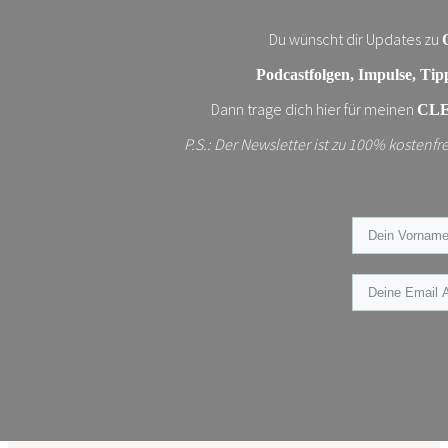
Du wünscht dir Updates zu
Podcastfolgen, Impulse, T
Dann trage dich hier für meinen
CLE
P.S.: Der Newsletter ist zu 100% kostenf