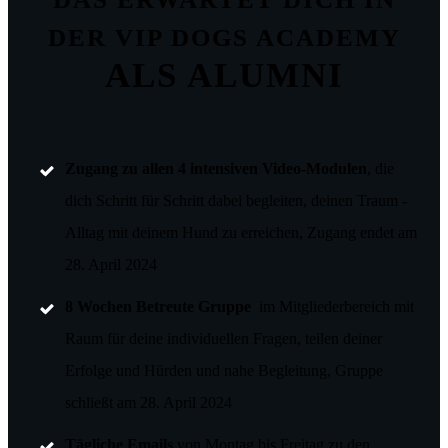
DER
VIP DOGS ACADEMY
ALS ALUMNI
Zugang zu allen 4 intensiven Video-Modulen
, die
dich Schritt für Schritt dabei begleiten, deinen Traum -
Alltag mit deinem Hund zu erreichen, Zugang endet am
28. April 2024
8 Wochen Betreute Gruppe
im Mitgliederbereich mit
Raum für deine individuellen Fragen, teilen deiner
Erfolge und Hürden und nahe Begleitung, Gruppe
schließt am 28. April 2024
Tägliche Emails
von Montag bis Freitag zu den