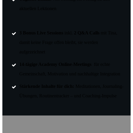
aktuellen Lektionen
3 Bonus Live Sessions
inkl.
2 Q&A Calls
mit Tina,
damit keine Frage offen bleibt, sie werden
aufgezeichnet
14-tägige Academy Online-Meetings
für echte
Gemeinschaft, Motivation und nachhaltige Integration
Stärkende Inhalte für dich:
Meditationen, Journaling-
Übungen, Routinentracker – und Coaching-Impulse