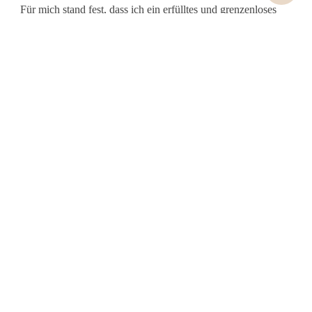
Für mich stand fest, dass ich ein erfülltes und grenzenloses
Leben erleben will. Nach unzähligen Coachings und
Ausbildungen lebe immer mehr in Einklang mit meiner
Energie und meinem Herzen, habe für mich und meine kleine
Familie ein traumhaftes Leben ermöglicht und genieße jeden
Augenblick, den das Leben mir bietet. Ich durfte mich
erinnern dem Leben zu vertrauen und den Einladungen zu
folgen.
Genau das verdienst auch du! Und es ist auch für dich
möglich!