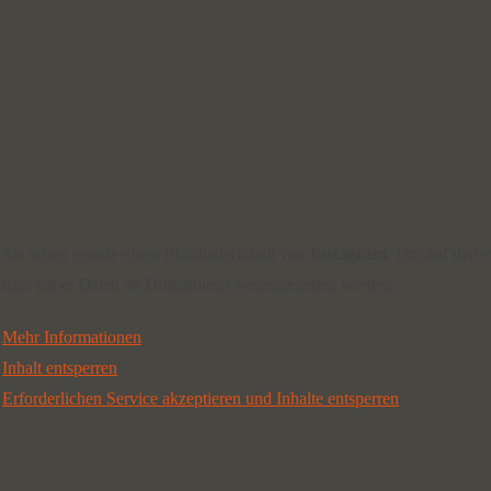
Sie sehen gerade einen Platzhalterinhalt von
Instagram
. Um auf den ei
dass dabei Daten an Drittanbieter weitergegeben werden.
Mehr Informationen
Inhalt entsperren
Erforderlichen Service akzeptieren und Inhalte entsperren