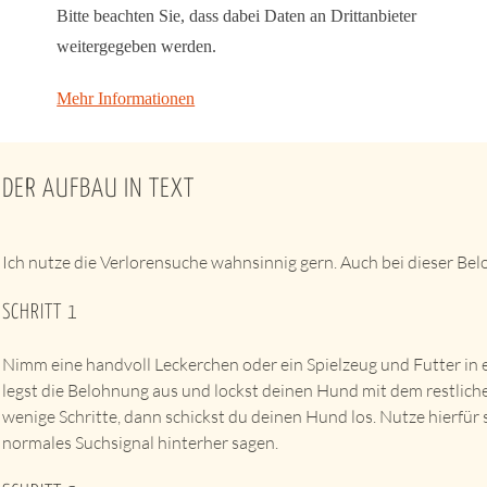
Bitte beachten Sie, dass dabei Daten an Drittanbieter
weitergegeben werden.
Mehr Informationen
Inhalt entsperren
Erforderlichen Service akzeptieren und Inhalte
DER AUFBAU IN TEXT
entsperren
Ich nutze die Verlorensuche wahnsinnig gern. Auch bei dieser Bel
SCHRITT 1
Nimm eine handvoll Leckerchen oder ein Spielzeug und Futter in
legst die Belohnung aus und lockst deinen Hund mit dem restlich
wenige Schritte, dann schickst du deinen Hund los. Nutze hierfür 
normales Suchsignal hinterher sagen.