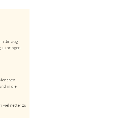
on dir weg
 zu bringen.
 Manchen
und in die
 viel netter zu