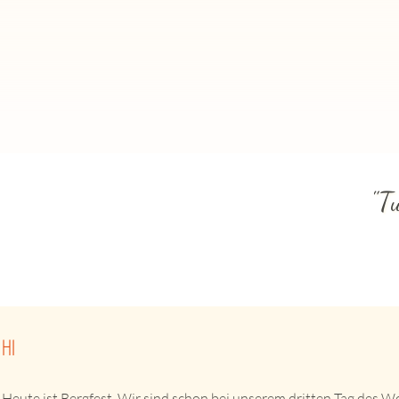
"T
HI
Heute ist Bergfest. Wir sind schon bei unserem dritten Tag des