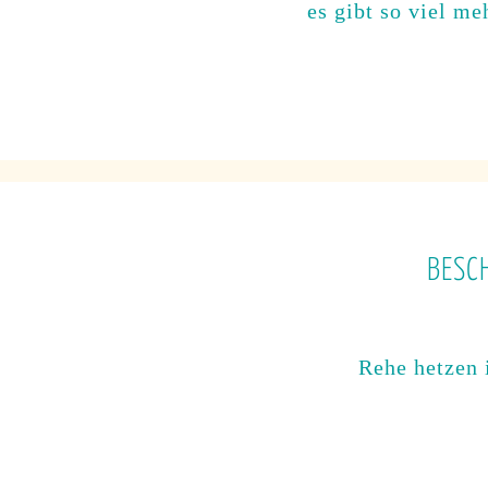
es gibt so viel m
BESC
Rehe hetzen 