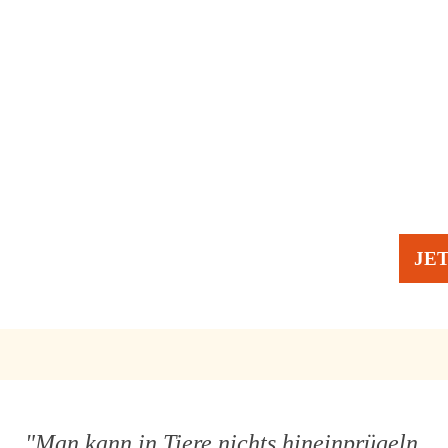
JE
"Man kann in Tiere nichts hineinprügeln,