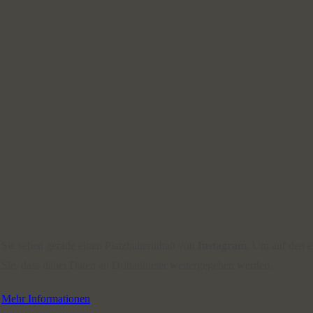
Sie sehen gerade einen Platzhalterinhalt von
Instagram
. Um auf den ei
Sie, dass dabei Daten an Drittanbieter weitergegeben werden.
Mehr Informationen