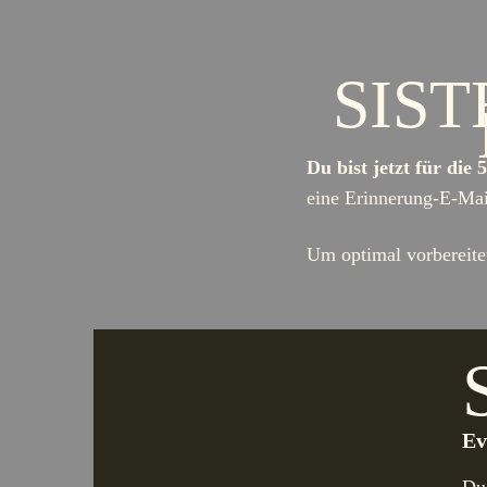
SIST
Du bist jetzt für d
eine Erinnerung-E-Mai
Um optimal vorbereitet
Ev