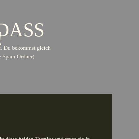
 DASS
!
.
Du bekommst gleich
ne Spam Ordner)