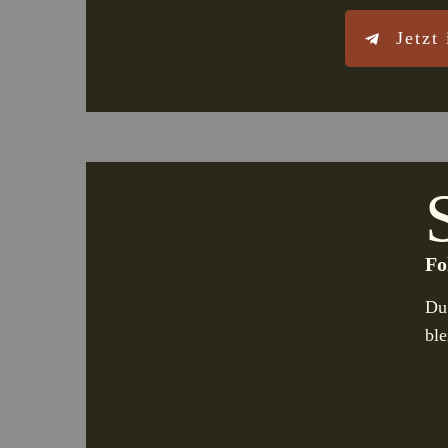
Jetzt
Fo
Du
bl