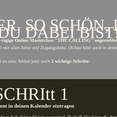
ER, SO SCHÖN,
DU DABEI BIST
ie 5-tägige Online Masterclass "THE CALLING" angemeldet
l mit allen Infos und Zugangslinks. (Schau bitte auch in dei
 zu sein, fehlen jetzt noch
2 wichtige Schritte
:
SCHRItt 1
ent in deinen Kalender eintragen